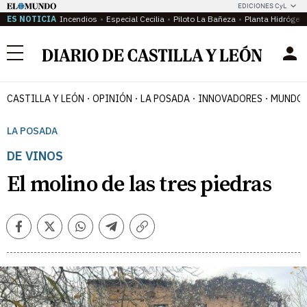
EDICIONES CyL
ES NOTICIA
Incendios
Especial Cecilia
Piloto La Bañeza
Planta Hidrógen
Menú
CASTILLA Y LEÓN
OPINIÓN
LA POSADA
INNOVADORES
MUNDO 
LA POSADA
DE VINOS
El molino de las tres piedras
Facebook
Twitter
Whatsapp
Telegram
Copiar
enlace