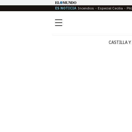
ES NOTICIA
Incendios
Especial Cecilia
Pil
Menú
CASTILLA Y