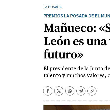
LA POSADA
PREMIOS LA POSADA DE EL MU
Mañueco: «So
León es una 
futuro»
El presidente de la Junta d
talento y muchos valores,
Facebook
Twitter
Whatsapp
Telegram
Copiar
enlace