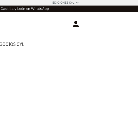
EDICIONES CyL
e Castilla y León en WhatsApp
Login
GOCIOS CYL