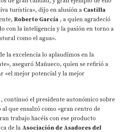
os de gran calidad, y gran ejemplo de ello
tiva turística», dijo en alusión a
Castilla
dente,
Roberto García
, a quien agradeció
o con la inteligencia y la pasión en torno a
atural como el agua».
de la excelencia lo aplaudimos en la
te», aseguró Mañueco, quien se refirió a
r «el mejor potencial y la mejor
, continuó el presidente autonómico sobre
o al que ensalzó como «gran centro de
ran trabajo hacéis con ese producto
rca de la
Asociación de Asadores del