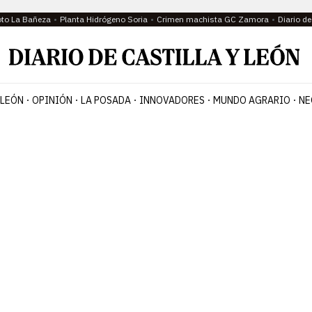
oto La Bañeza
Planta Hidrógeno Soria
Crimen machista GC Zamora
Diario d
 LEÓN
OPINIÓN
LA POSADA
INNOVADORES
MUNDO AGRARIO
NE