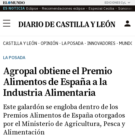
EDICIONES CyL
ES NOTICIA
Eclipse
Recomendaciones eclipse
Especial Cecilia
Sonoram
Menú
CASTILLA Y LEÓN
OPINIÓN
LA POSADA
INNOVADORES
MUNDO 
LA POSADA
Agropal obtiene el Premio
Alimentos de España a la
Industria Alimentaria
Este galardón se engloba dentro de los
Premios Alimentos de España otorgados
por el Ministerio de Agricultura, Pesca y
Alimentación