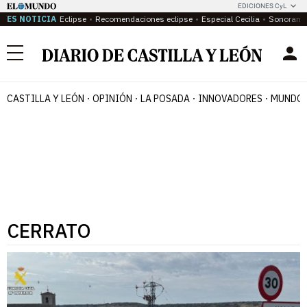
EDICIONES CyL
ES NOTICIA
Eclipse
Recomendaciones eclipse
Especial Cecilia
Sonoram
Menú
CASTILLA Y LEÓN
OPINIÓN
LA POSADA
INNOVADORES
MUNDO 
CERRATO