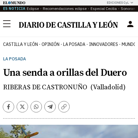
EDICIONES CyL
ES NOTICIA
Eclipse
Recomendaciones eclipse
Especial Cecilia
Sonoram
Menú
CASTILLA Y LEÓN
OPINIÓN
LA POSADA
INNOVADORES
MUNDO 
LA POSADA
Una senda a orillas del Duero
RIBERAS DE CASTRONUÑO (Valladolid)
Facebook
Twitter
Whatsapp
Telegram
Copiar
enlace