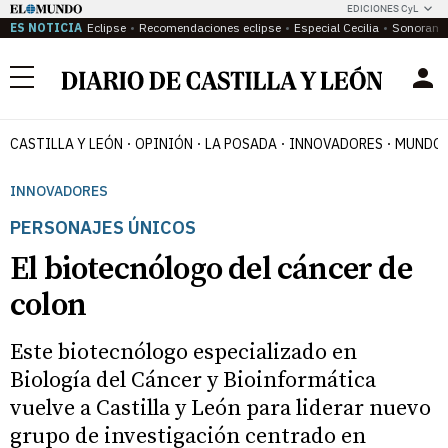
EDICIONES CyL
ES NOTICIA
Eclipse
Recomendaciones eclipse
Especial Cecilia
Sonoram
Menú
CASTILLA Y LEÓN
OPINIÓN
LA POSADA
INNOVADORES
MUNDO 
INNOVADORES
PERSONAJES ÚNICOS
El biotecnólogo del cáncer de
colon
Este biotecnólogo especializado en
Biología del Cáncer y Bioinformática
vuelve a Castilla y León para liderar nuevo
grupo de investigación centrado en