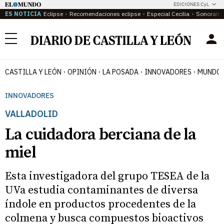
EDICIONES CyL
ES NOTICIA
Eclipse
Recomendaciones eclipse
Especial Cecilia
Sonoram
Menú
CASTILLA Y LEÓN
OPINIÓN
LA POSADA
INNOVADORES
MUNDO 
INNOVADORES
VALLADOLID
La cuidadora berciana de la
miel
Esta investigadora del grupo TESEA de la
UVa estudia contaminantes de diversa
índole en productos procedentes de la
colmena y busca compuestos bioactivos