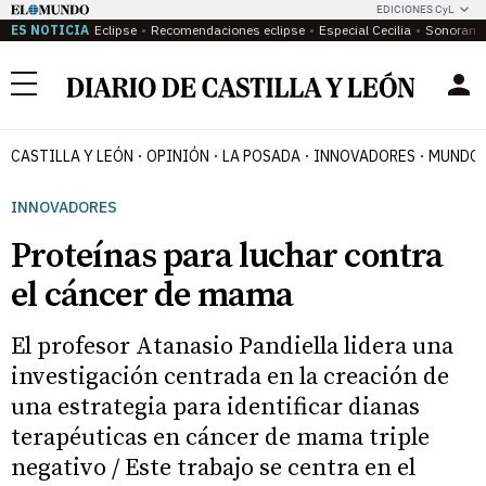
EDICIONES CyL
ES NOTICIA
Eclipse
Recomendaciones eclipse
Especial Cecilia
Sonoram
Menú
CASTILLA Y LEÓN
OPINIÓN
LA POSADA
INNOVADORES
MUNDO 
INNOVADORES
Proteínas para luchar contra
el cáncer de mama
El profesor Atanasio Pandiella lidera una
investigación centrada en la creación de
una estrategia para identificar dianas
terapéuticas en cáncer de mama triple
negativo / Este trabajo se centra en el