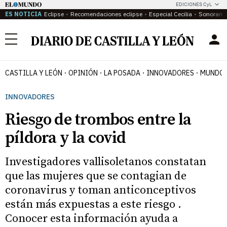
EDICIONES CyL
ES NOTICIA
Eclipse
Recomendaciones eclipse
Especial Cecilia
Sonoram
Menú
CASTILLA Y LEÓN
OPINIÓN
LA POSADA
INNOVADORES
MUNDO 
INNOVADORES
Riesgo de trombos entre la
píldora y la covid
Investigadores vallisoletanos constatan
que las mujeres que se contagian de
coronavirus y toman anticonceptivos
están más expuestas a este riesgo .
Conocer esta información ayuda a