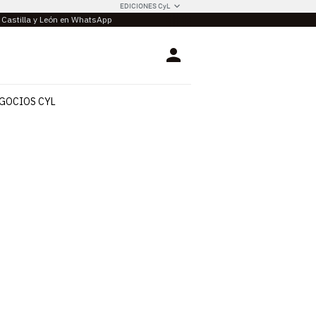
EDICIONES CyL
e Castilla y León en WhatsApp
Login
GOCIOS CYL