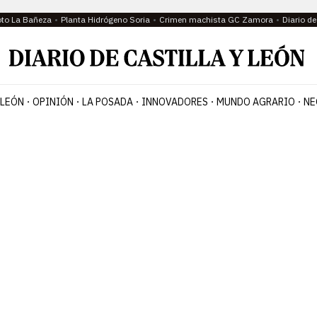
oto La Bañeza
Planta Hidrógeno Soria
Crimen machista GC Zamora
Diario d
 LEÓN
OPINIÓN
LA POSADA
INNOVADORES
MUNDO AGRARIO
NE