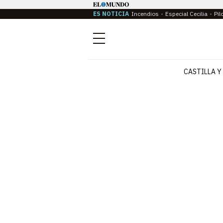
ES NOTICIA
Incendios
Especial Cecilia
Pil
Menú
CASTILLA Y