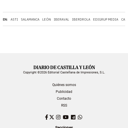
EN:
ASTI
SALAMANCA
LEÓN
IBERAVAL
IBERDROLA
EDIGRUP MEDIA
CAS
Copyright ©2026 Editorial Castellana de Impresiones, S.L.
Quiénes somos
Publicidad
Contacto
RSS
Facebook
Twitter
Instagram
YouTube
Dailymotion
WhatsApp
Secciones