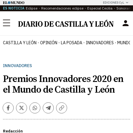
EDICIONES CyL
ES NOTICIA
Eclipse
Recomendaciones eclipse
Especial Cecilia
Sonoram
Menú
CASTILLA Y LEÓN
OPINIÓN
LA POSADA
INNOVADORES
MUNDO 
INNOVADORES
Premios Innovadores 2020 en
el Mundo de Castilla y León
Facebook
Twitter
Whatsapp
Telegram
Copiar
enlace
Redacción