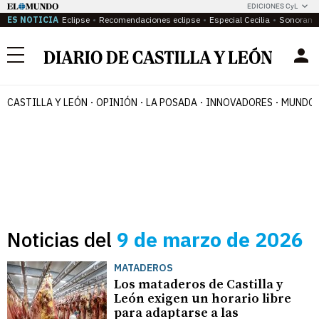
EDICIONES CyL
ES NOTICIA
Eclipse
Recomendaciones eclipse
Especial Cecilia
Sonoram
Menú
CASTILLA Y LEÓN
OPINIÓN
LA POSADA
INNOVADORES
MUNDO 
Noticias del
9 de marzo de 2026
MATADEROS
Los mataderos de Castilla y
León exigen un horario libre
para adaptarse a las