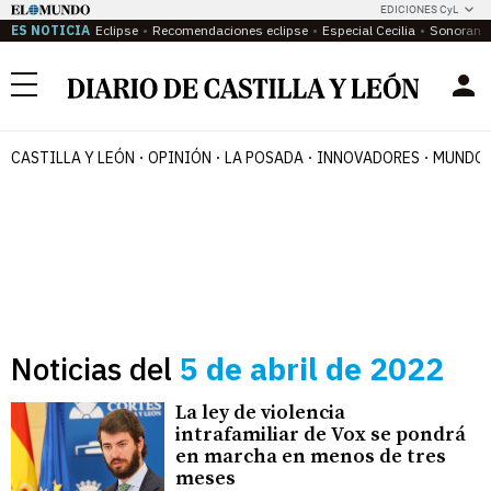
EDICIONES CyL
ES NOTICIA
Eclipse
Recomendaciones eclipse
Especial Cecilia
Sonoram
Menú
CASTILLA Y LEÓN
OPINIÓN
LA POSADA
INNOVADORES
MUNDO 
Noticias del
5 de abril de 2022
La ley de violencia
intrafamiliar de Vox se pondrá
en marcha en menos de tres
meses