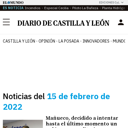
EDICIONES CyL
ES NOTICIA
Incendios
Especial Cecilia
Piloto La Bañeza
Planta Hidrógen
Menú
CASTILLA Y LEÓN
OPINIÓN
LA POSADA
INNOVADORES
MUNDO 
Noticias del
15 de febrero de
2022
Mañueco, decidido a intentar
hasta el último momento un