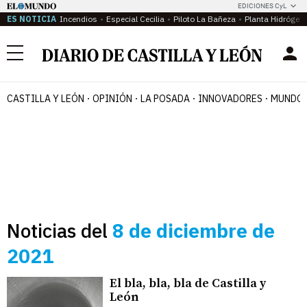
EDICIONES CyL
ES NOTICIA
Incendios
Especial Cecilia
Piloto La Bañeza
Planta Hidrógen
Menú
CASTILLA Y LEÓN
OPINIÓN
LA POSADA
INNOVADORES
MUNDO 
Noticias del
8 de diciembre de
2021
El bla, bla, bla de Castilla y
León