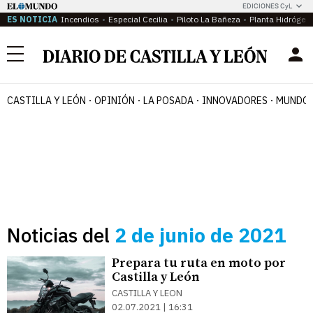
EDICIONES CyL
ES NOTICIA
Incendios
Especial Cecilia
Piloto La Bañeza
Planta Hidrógen
Menú
CASTILLA Y LEÓN
OPINIÓN
LA POSADA
INNOVADORES
MUNDO 
Noticias del
2 de junio de 2021
Prepara tu ruta en moto por
Castilla y León
CASTILLA Y LEON
02.07.2021 | 16:31