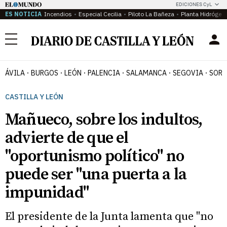
EDICIONES CyL
ES NOTICIA
Incendios
Especial Cecilia
Piloto La Bañeza
Planta Hidrógen
Menú
ÁVILA
BURGOS
LEÓN
PALENCIA
SALAMANCA
SEGOVIA
SORI
CASTILLA Y LEÓN
Mañueco, sobre los indultos,
advierte de que el
"oportunismo político" no
puede ser "una puerta a la
impunidad"
El presidente de la Junta lamenta que "no