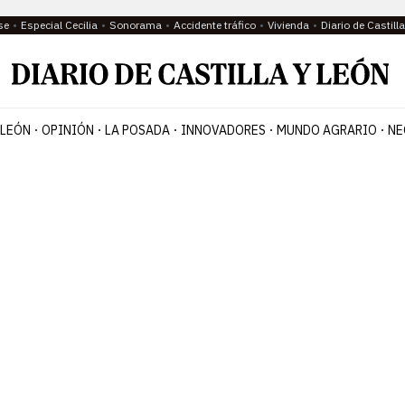
se
Especial Cecilia
Sonorama
Accidente tráfico
Vivienda
Diario de Castil
 LEÓN
OPINIÓN
LA POSADA
INNOVADORES
MUNDO AGRARIO
NE