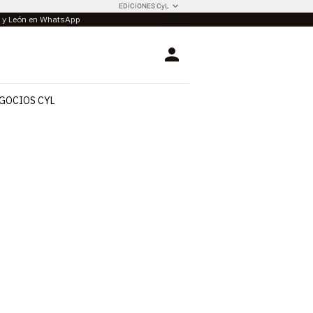
EDICIONES CyL
la y León en WhatsApp
Login
GOCIOS CYL