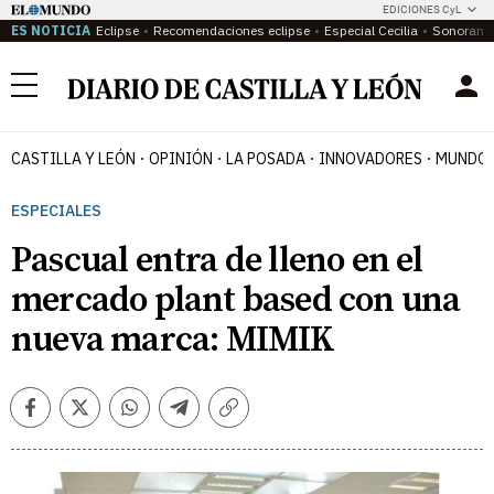
EDICIONES CyL
ES NOTICIA
Eclipse
Recomendaciones eclipse
Especial Cecilia
Sonoram
Menú
CASTILLA Y LEÓN
OPINIÓN
LA POSADA
INNOVADORES
MUNDO 
ESPECIALES
Pascual entra de lleno en el
mercado plant based con una
nueva marca: MIMIK
Facebook
Twitter
Whatsapp
Telegram
Copiar
enlace