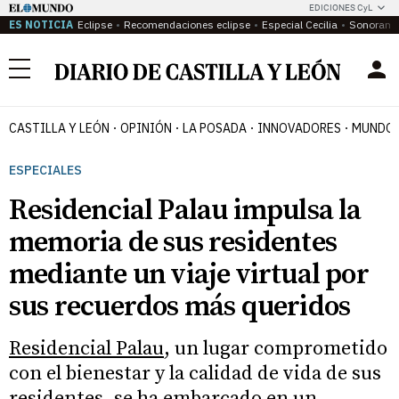
EDICIONES CyL
ES NOTICIA
Eclipse
Recomendaciones eclipse
Especial Cecilia
Sonoram
Menú
CASTILLA Y LEÓN
OPINIÓN
LA POSADA
INNOVADORES
MUNDO 
ESPECIALES
Residencial Palau impulsa la
memoria de sus residentes
mediante un viaje virtual por
sus recuerdos más queridos
Residencial Palau
, un lugar comprometido
con el bienestar y la calidad de vida de sus
residentes, se ha embarcado en un