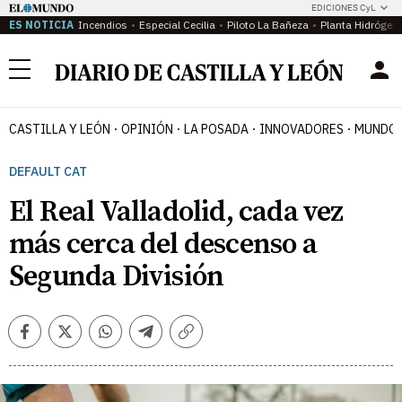
EDICIONES CyL
ES NOTICIA
Incendios
Especial Cecilia
Piloto La Bañeza
Planta Hidrógen
Menú
CASTILLA Y LEÓN
OPINIÓN
LA POSADA
INNOVADORES
MUNDO 
DEFAULT CAT
El Real Valladolid, cada vez
más cerca del descenso a
Segunda División
Facebook
Twitter
Whatsapp
Telegram
Copiar
enlace