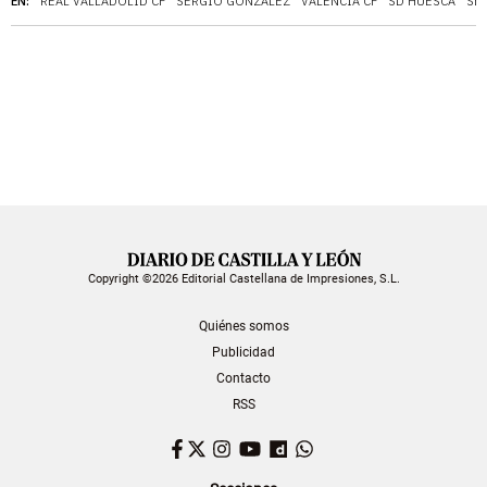
EN:
REAL VALLADOLID CF
SERGIO GONZÁLEZ
VALENCIA CF
SD HUESCA
SE
Copyright ©2026 Editorial Castellana de Impresiones, S.L.
Quiénes somos
Publicidad
Contacto
RSS
Facebook
Twitter
Instagram
YouTube
Dailymotion
WhatsApp