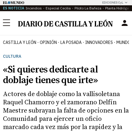
EDICIONES CyL
ES NOTICIA
Incendios
Especial Cecilia
Piloto La Bañeza
Planta Hidrógen
Menú
CASTILLA Y LEÓN
OPINIÓN
LA POSADA
INNOVADORES
MUNDO 
CULTURA
«Si quieres dedicarte al
doblaje tienes que irte»
Actores de doblaje como la vallisoletana
Raquel Chamorro y el zamorano Delfín
Maestre subrayan la falta de opciones en la
Comunidad para ejercer un oficio
marcado cada vez más por la rapidez y la