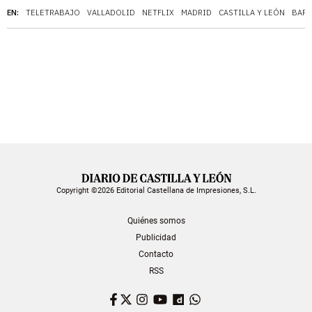
EN:
TELETRABAJO
VALLADOLID
NETFLIX
MADRID
CASTILLA Y LEÓN
BAR
Copyright ©2026 Editorial Castellana de Impresiones, S.L.
Quiénes somos
Publicidad
Contacto
RSS
Facebook
Twitter
Instagram
YouTube
Dailymotion
WhatsApp