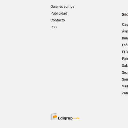
Quiénes somos
Publicidad
Sec
Contacto
Cas
RSS
Ávi
Bur
Leó
El B
Pal
Sal
Seg
Sor
Val
Za