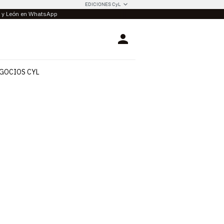
EDICIONES CyL
la y León en WhatsApp
Login
GOCIOS CYL