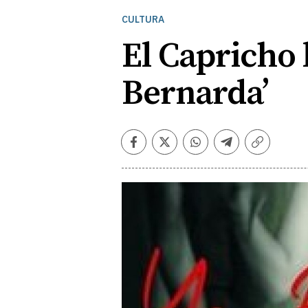
CULTURA
El Capricho l
Bernarda’
Facebook
Twitter
Whatsapp
Telegram
Copiar
enlace