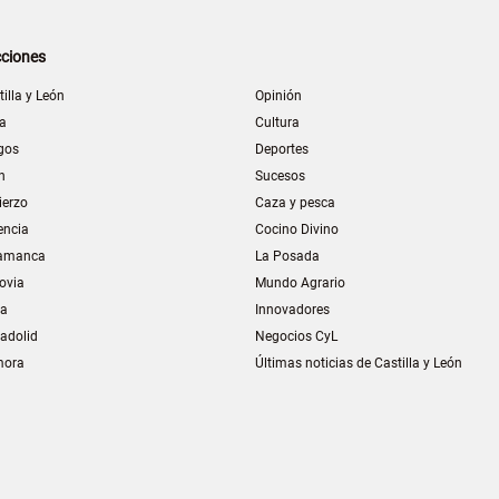
ciones
tilla y León
Opinión
la
Cultura
gos
Deportes
n
Sucesos
ierzo
Caza y pesca
encia
Cocino Divino
amanca
La Posada
ovia
Mundo Agrario
ia
Innovadores
ladolid
Negocios CyL
mora
Últimas noticias de Castilla y León