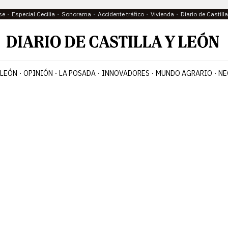
se
Especial Cecilia
Sonorama
Accidente tráfico
Vivienda
Diario de Castil
 LEÓN
OPINIÓN
LA POSADA
INNOVADORES
MUNDO AGRARIO
NE