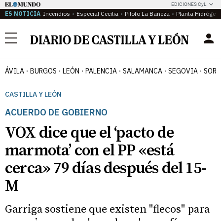
EDICIONES CyL
ES NOTICIA
Incendios
Especial Cecilia
Piloto La Bañeza
Planta Hidrógen
Menú
ÁVILA
BURGOS
LEÓN
PALENCIA
SALAMANCA
SEGOVIA
SORI
CASTILLA Y LEÓN
ACUERDO DE GOBIERNO
VOX dice que el ‘pacto de
marmota’ con el PP «está
cerca» 79 días después del 15-
M
Garriga sostiene que existen "flecos" para