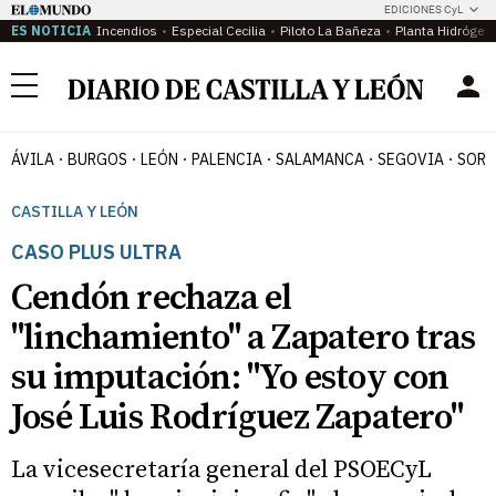
EDICIONES CyL
ES NOTICIA
Incendios
Especial Cecilia
Piloto La Bañeza
Planta Hidrógen
Menú
ÁVILA
BURGOS
LEÓN
PALENCIA
SALAMANCA
SEGOVIA
SORI
CASTILLA Y LEÓN
CASO PLUS ULTRA
Cendón rechaza el
"linchamiento" a Zapatero tras
su imputación: "Yo estoy con
José Luis Rodríguez Zapatero"
La vicesecretaría general del PSOECyL