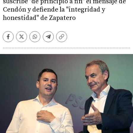
suscribe "de principio a fin" el mensaje de
Cendón y defiende la "integridad y
honestidad" de Zapatero
Facebook
Twitter
Whatsapp
Telegram
Copiar
enlace