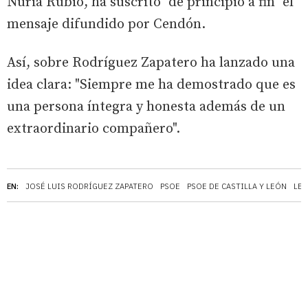
Nuria Rubio, ha suscrito "de principio a fin" el
mensaje difundido por Cendón.
Así, sobre Rodríguez Zapatero ha lanzado una
idea clara: "Siempre me ha demostrado que es
una persona íntegra y honesta además de un
extraordinario compañero".
EN:
JOSÉ LUIS RODRÍGUEZ ZAPATERO
PSOE
PSOE DE CASTILLA Y LEÓN
LE