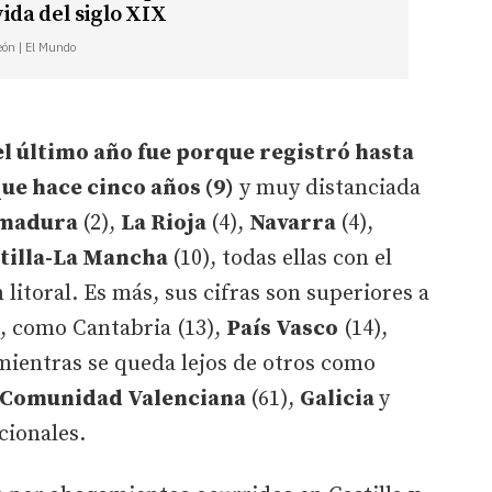
vida del siglo XIX
León | El Mundo
el último año fue porque registró hasta
que hace cinco años (9)
y muy distanciada
emadura
(2),
La Rioja
(4),
Navarra
(4),
tilla-La Mancha
(10), todas ellas con el
litoral. Es más, sus cifras son superiores a
a, como Cantabria (13),
País Vasco
(14),
 mientras se queda lejos de otros como
Comunidad Valenciana
(61),
Galicia
y
acionales.