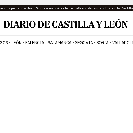
se
Especial Cecilia
Sonorama
Accidente tráfico
Vivienda
Diario de Castil
GOS
LEÓN
PALENCIA
SALAMANCA
SEGOVIA
SORIA
VALLADOL