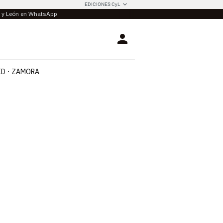
EDICIONES CyL
la y León en WhatsApp
Login
ID
ZAMORA