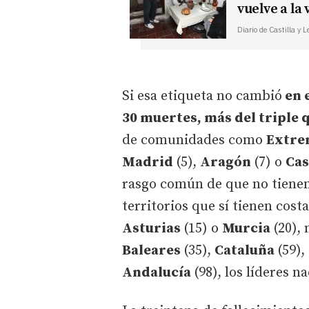
vuelve a la 
Diario de Castilla y 
Si esa etiqueta no cambió
en 
30 muertes, más del triple 
de comunidades como
Extr
Madrid
(5),
Aragón
(7) o
Cas
rasgo común de que no tienen 
territorios que sí tienen cost
Asturias
(15) o
Murcia
(20),
Baleares
(35),
Cataluña
(59),
Andalucía
(98), los líderes n