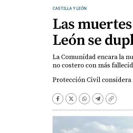
CASTILLA Y LEÓN
Las muertes 
León se dupl
La Comunidad encara la nue
no costero con más falleci
Protección Civil considera
Facebook
Twitter
Whatsapp
Telegram
Copiar
enlace