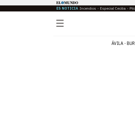
ES NOTICIA
Incendios
Especial Cecilia
Pil
Menú
ÁVILA
BUR