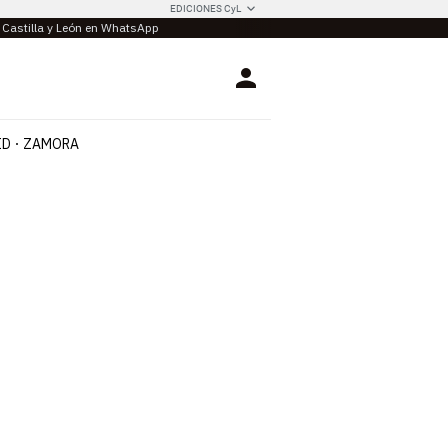
EDICIONES CyL
e Castilla y León en WhatsApp
Login
ID
ZAMORA