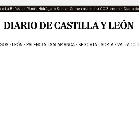
oto La Bañeza
Planta Hidrógeno Soria
Crimen machista GC Zamora
Diario d
GOS
LEÓN
PALENCIA
SALAMANCA
SEGOVIA
SORIA
VALLADOL