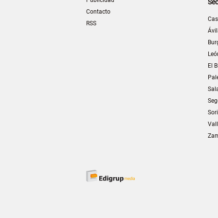
Sec
Contacto
Cas
RSS
Ávi
Bur
Leó
El B
Pal
Sal
Seg
Sor
Val
Za