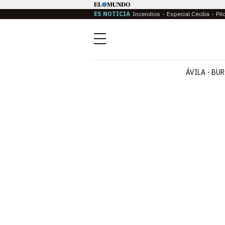
ES NOTICIA
Incendios
Especial Cecilia
Pil
Menú
ÁVILA
BUR