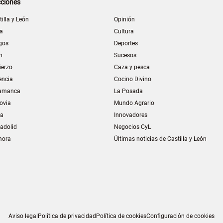
ciones
tilla y León
Opinión
la
Cultura
gos
Deportes
n
Sucesos
ierzo
Caza y pesca
encia
Cocino Divino
amanca
La Posada
ovia
Mundo Agrario
ia
Innovadores
ladolid
Negocios CyL
mora
Últimas noticias de Castilla y León
Aviso legal
Política de privacidad
Política de cookies
Configuración de cookies