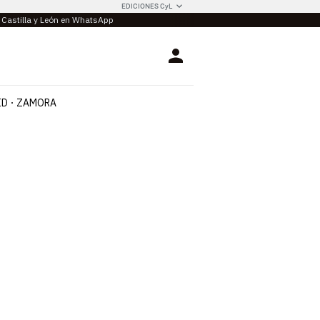
EDICIONES CyL
e Castilla y León en WhatsApp
Login
ID
ZAMORA