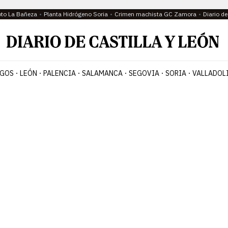
oto La Bañeza
Planta Hidrógeno Soria
Crimen machista GC Zamora
Diario d
GOS
LEÓN
PALENCIA
SALAMANCA
SEGOVIA
SORIA
VALLADOL