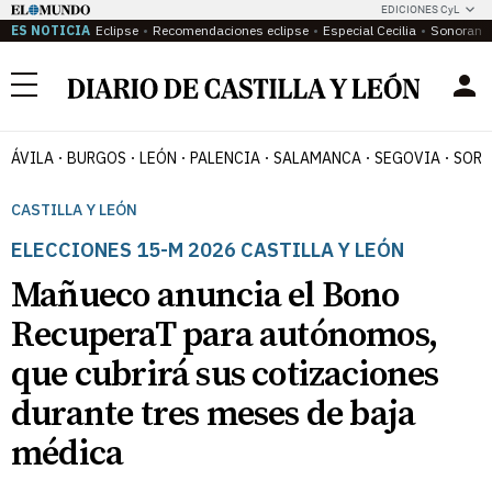
EDICIONES CyL
ES NOTICIA
Eclipse
Recomendaciones eclipse
Especial Cecilia
Sonoram
Menú
ÁVILA
BURGOS
LEÓN
PALENCIA
SALAMANCA
SEGOVIA
SORI
CASTILLA Y LEÓN
ELECCIONES 15-M 2026 CASTILLA Y LEÓN
Mañueco anuncia el Bono
RecuperaT para autónomos,
que cubrirá sus cotizaciones
durante tres meses de baja
médica