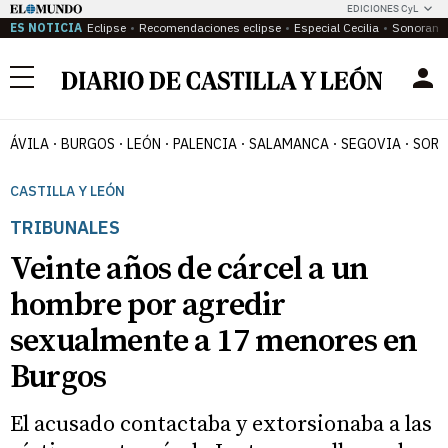
EDICIONES CyL
ES NOTICIA
Eclipse
Recomendaciones eclipse
Especial Cecilia
Sonoram
Menú
ÁVILA
BURGOS
LEÓN
PALENCIA
SALAMANCA
SEGOVIA
SORI
CASTILLA Y LEÓN
TRIBUNALES
Veinte años de cárcel a un
hombre por agredir
sexualmente a 17 menores en
Burgos
El acusado contactaba y extorsionaba a las