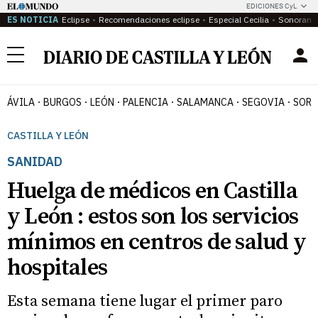
EDICIONES CyL
ES NOTICIA
Eclipse
Recomendaciones eclipse
Especial Cecilia
Sonoram
Menú
ÁVILA
BURGOS
LEÓN
PALENCIA
SALAMANCA
SEGOVIA
SORI
CASTILLA Y LEÓN
SANIDAD
Huelga de médicos en Castilla
y León : estos son los servicios
mínimos en centros de salud y
hospitales
Esta semana tiene lugar el primer paro