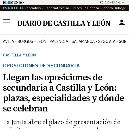
EDICIONES CyL
ES NOTICIA
Incendios
Especial Cecilia
Piloto La Bañeza
Planta Hidrógen
Menú
ÁVILA
BURGOS
LEÓN
PALENCIA
SALAMANCA
SEGOVIA
SORI
CASTILLA Y LEÓN
OPOSICIONES DE SECUNDARIA
Llegan las oposiciones de
secundaria a Castilla y León:
plazas, especialidades y dónde
se celebran
La Junta abre el plazo de presentación de