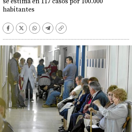
se estima en 117 casos por 100.000
habitantes
Facebook
Twitter
Whatsapp
Telegram
Copiar
enlace