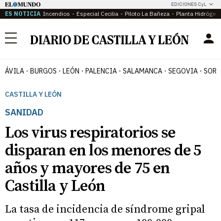
EDICIONES CyL
ES NOTICIA
Incendios
Especial Cecilia
Piloto La Bañeza
Planta Hidrógen
Menú
ÁVILA
BURGOS
LEÓN
PALENCIA
SALAMANCA
SEGOVIA
SORI
CASTILLA Y LEÓN
SANIDAD
Los virus respiratorios se
disparan en los menores de 5
años y mayores de 75 en
Castilla y León
La tasa de incidencia de síndrome gripal