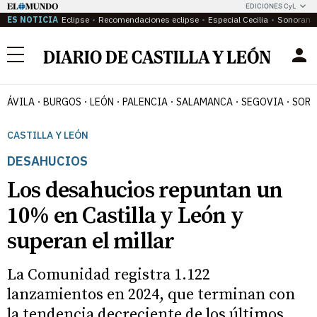
EDICIONES CyL
ES NOTICIA
Eclipse
Recomendaciones eclipse
Especial Cecilia
Sonoram
Menú
ÁVILA
BURGOS
LEÓN
PALENCIA
SALAMANCA
SEGOVIA
SORI
CASTILLA Y LEÓN
DESAHUCIOS
Los desahucios repuntan un
10% en Castilla y León y
superan el millar
La Comunidad registra 1.122
lanzamientos en 2024, que terminan con
la tendencia decreciente de los últimos