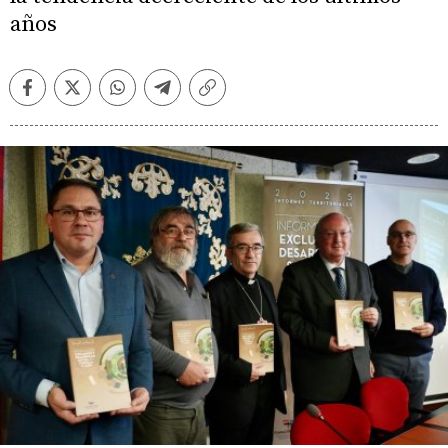
años
Facebook
Twitter
Whatsapp
Telegram
Copiar
enlace