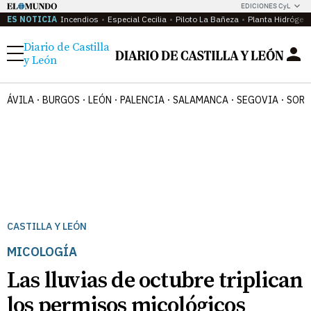
EDICIONES CyL
ES NOTICIA
Incendios
Especial Cecilia
Piloto La Bañeza
Planta Hidrógen
Diario de Castilla
Menú
y León
ÁVILA
BURGOS
LEÓN
PALENCIA
SALAMANCA
SEGOVIA
SORI
CASTILLA Y LEÓN
MICOLOGÍA
Las lluvias de octubre triplican
los permisos micológicos