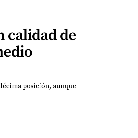
n calidad de
medio
n décima posición, aunque