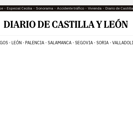
se
Especial Cecilia
Sonorama
Accidente tráfico
Vivienda
Diario de Castil
GOS
LEÓN
PALENCIA
SALAMANCA
SEGOVIA
SORIA
VALLADOL