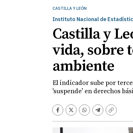
CASTILLA Y LEÓN
Instituto Nacional de Estadísti
Castilla y L
vida, sobre 
ambiente
El indicador sube por terc
'suspende’ en derechos bás
Facebook
Twitter
Whatsapp
Telegram
Copiar
enlace