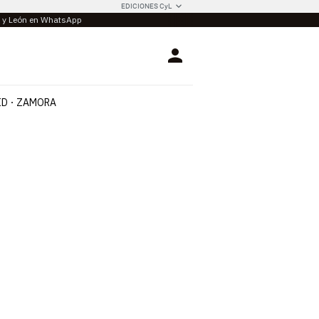
EDICIONES CyL
la y León en WhatsApp
Login
ID
ZAMORA