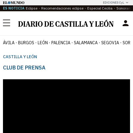
EDICIONES CyL
ES NOTICIA
Eclipse
Recomendaciones eclipse
Especial Cecilia
Sonoram
Menú
ÁVILA
BURGOS
LEÓN
PALENCIA
SALAMANCA
SEGOVIA
SORI
CASTILLA Y LEÓN
CLUB DE PRENSA