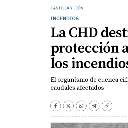
CASTILLA Y LEÓN
INCENDIOS
La CHD desti
protección a
los incendio
El organismo de cuenca cif
caudales afectados
Facebook
Twitter
Whatsapp
Telegram
Copiar
enlace