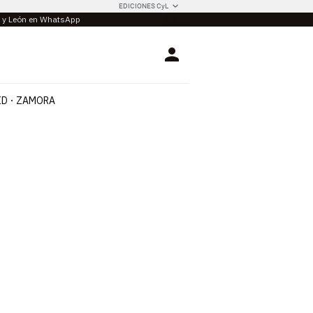
EDICIONES CyL
la y León en WhatsApp
Login
ID
ZAMORA