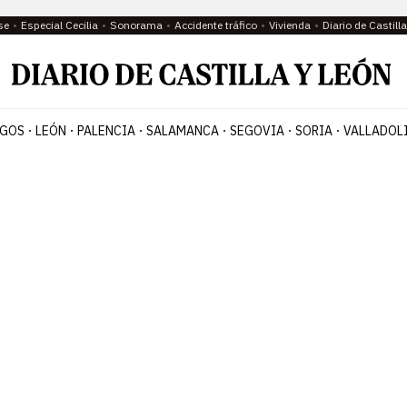
se
Especial Cecilia
Sonorama
Accidente tráfico
Vivienda
Diario de Castil
GOS
LEÓN
PALENCIA
SALAMANCA
SEGOVIA
SORIA
VALLADOL