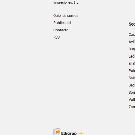
Impresiones, S.L.
Quiénes somos
Publicidad
Sec
Contacto
Cas
RSS
Ávi
Bur
Leó
El B
Pal
Sal
Seg
Sor
Val
Za