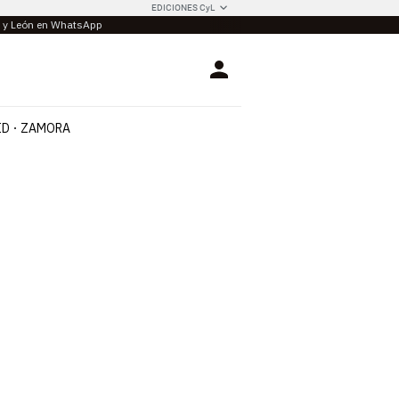
EDICIONES CyL
la y León en WhatsApp
Login
ID
ZAMORA