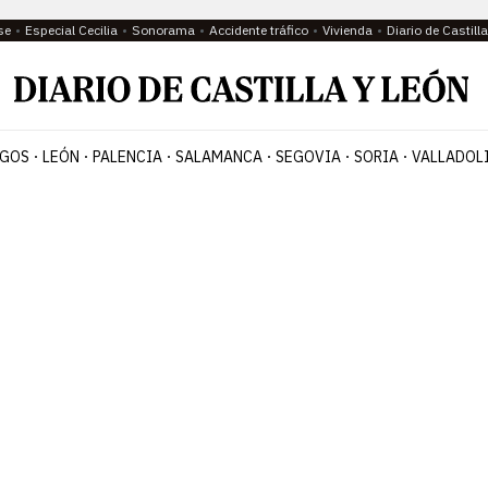
se
Especial Cecilia
Sonorama
Accidente tráfico
Vivienda
Diario de Castil
GOS
LEÓN
PALENCIA
SALAMANCA
SEGOVIA
SORIA
VALLADOL