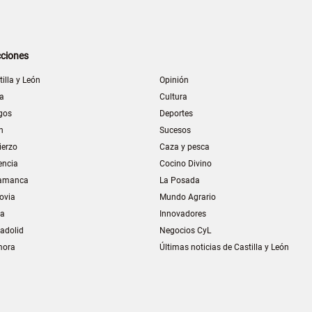
ciones
tilla y León
Opinión
la
Cultura
gos
Deportes
n
Sucesos
ierzo
Caza y pesca
encia
Cocino Divino
amanca
La Posada
ovia
Mundo Agrario
ia
Innovadores
ladolid
Negocios CyL
mora
Últimas noticias de Castilla y León