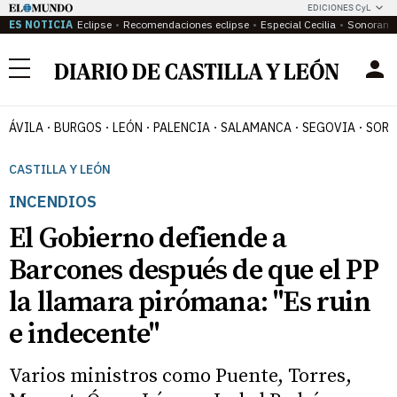
EDICIONES CyL
ES NOTICIA
Eclipse
Recomendaciones eclipse
Especial Cecilia
Sonoram
Menú
ÁVILA
BURGOS
LEÓN
PALENCIA
SALAMANCA
SEGOVIA
SORI
CASTILLA Y LEÓN
INCENDIOS
El Gobierno defiende a
Barcones después de que el PP
la llamara pirómana: "Es ruin
e indecente"
Varios ministros como Puente, Torres,