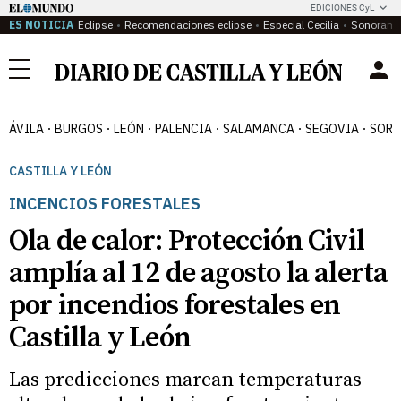
EDICIONES CyL
ES NOTICIA
Eclipse
Recomendaciones eclipse
Especial Cecilia
Sonoram
Menú
ÁVILA
BURGOS
LEÓN
PALENCIA
SALAMANCA
SEGOVIA
SORI
CASTILLA Y LEÓN
INCENCIOS FORESTALES
Ola de calor: Protección Civil
amplía al 12 de agosto la alerta
por incendios forestales en
Castilla y León
Las predicciones marcan temperaturas