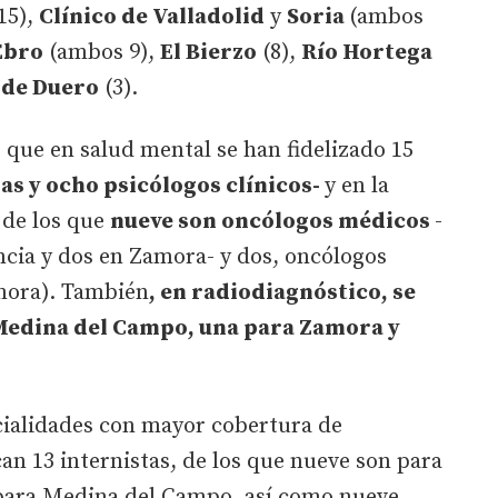
15),
Clínico de Valladolid
y
Soria
(ambos
Ebro
(ambos 9),
El Bierzo
(8),
Río Hortega
 de Duero
(3).
 que en salud mental se han fidelizado 15
ras y ocho psicólogos clínicos-
y en la
 de los que
nueve son oncólogos médicos
-
ncia y dos en Zamora- y dos, oncólogos
amora). También
, en radiodiagnóstico, se
Medina del Campo, una para Zamora y
ecialidades con mayor cobertura de
an 13 internistas, de los que nueve son para
s para Medina del Campo, así como nueve