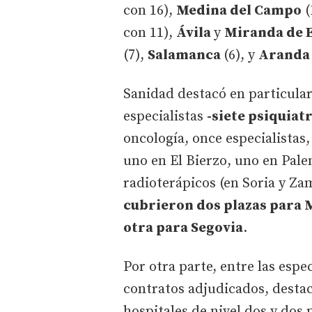
con 16),
Medina del Campo
(
con 11),
Ávila
y
Miranda de 
(7),
Salamanca
(6), y
Aranda
Sanidad destacó en particular
especialistas
-siete psiquiat
oncología, once especialistas,
uno en El Bierzo, uno en Pale
radioterápicos (en Soria y Z
cubrieron dos plazas para 
otra para Segovia
.
Por otra parte, entre las esp
contratos adjudicados, destac
hospitales de nivel dos y do