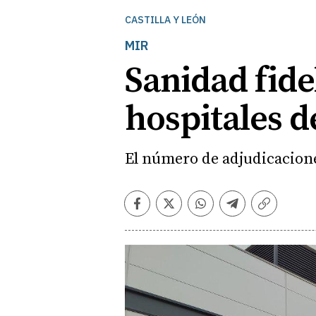
CASTILLA Y LEÓN
MIR
Sanidad fide
hospitales d
El número de adjudicaciones 
Facebook
Twitter
Whatsapp
Telegram
Copiar
enlace