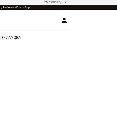
EDICIONES CyL
la y León en WhatsApp
Login
ID
ZAMORA