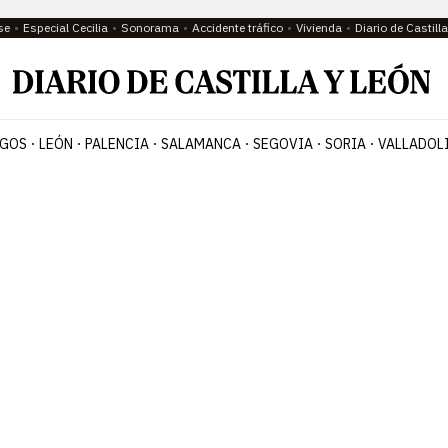
se
Especial Cecilia
Sonorama
Accidente tráfico
Vivienda
Diario de Castil
GOS
LEÓN
PALENCIA
SALAMANCA
SEGOVIA
SORIA
VALLADOL