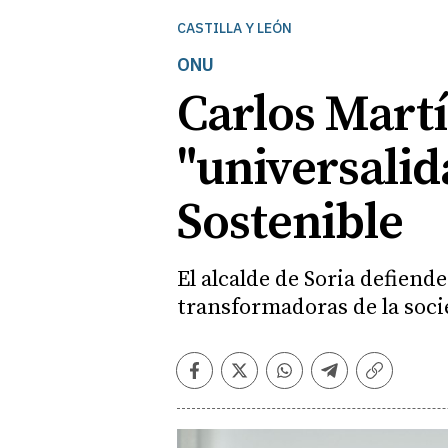
CASTILLA Y LEÓN
ONU
Carlos Martí
"universalid
Sostenible
El alcalde de Soria defiend
transformadoras de la soc
Facebook
Twitter
Whatsapp
Telegram
Copiar
enlace