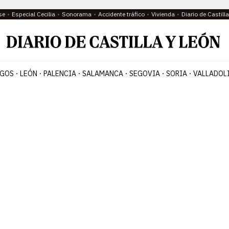
se
Especial Cecilia
Sonorama
Accidente tráfico
Vivienda
Diario de Castil
GOS
LEÓN
PALENCIA
SALAMANCA
SEGOVIA
SORIA
VALLADOL