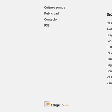
Quiénes somos
Publicidad
Sec
Contacto
Cas
RSS
Ávi
Bur
Leó
El B
Pal
Sal
Seg
Sor
Val
Za