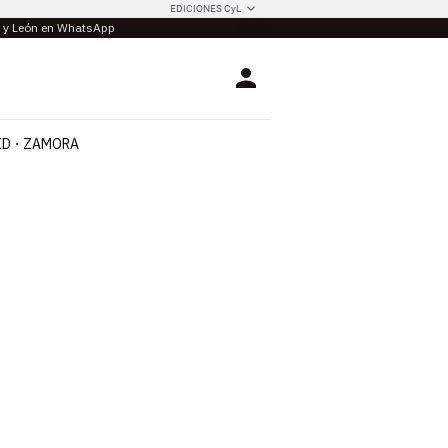
EDICIONES CyL
la y León en WhatsApp
Login
ID
ZAMORA