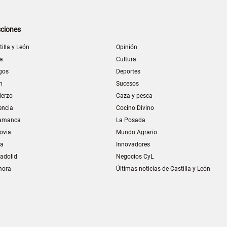
ciones
tilla y León
Opinión
la
Cultura
gos
Deportes
n
Sucesos
ierzo
Caza y pesca
encia
Cocino Divino
amanca
La Posada
ovia
Mundo Agrario
ia
Innovadores
ladolid
Negocios CyL
mora
Últimas noticias de Castilla y León