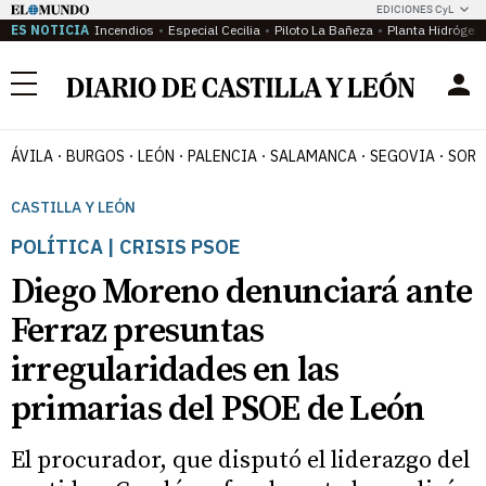
EDICIONES CyL
ES NOTICIA
Incendios
Especial Cecilia
Piloto La Bañeza
Planta Hidrógen
Menú
ÁVILA
BURGOS
LEÓN
PALENCIA
SALAMANCA
SEGOVIA
SORI
CASTILLA Y LEÓN
POLÍTICA | CRISIS PSOE
Diego Moreno denunciará ante
Ferraz presuntas
irregularidades en las
primarias del PSOE de León
El procurador, que disputó el liderazgo del