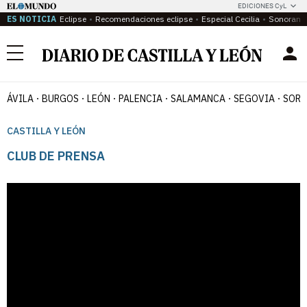
EDICIONES CyL
ES NOTICIA
Eclipse
Recomendaciones eclipse
Especial Cecilia
Sonoram
Menú
ÁVILA
BURGOS
LEÓN
PALENCIA
SALAMANCA
SEGOVIA
SORI
CASTILLA Y LEÓN
CLUB DE PRENSA