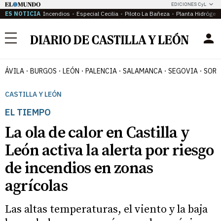
EDICIONES CyL
ES NOTICIA
Incendios
Especial Cecilia
Piloto La Bañeza
Planta Hidrógen
Menú
ÁVILA
BURGOS
LEÓN
PALENCIA
SALAMANCA
SEGOVIA
SORI
CASTILLA Y LEÓN
EL TIEMPO
La ola de calor en Castilla y
León activa la alerta por riesgo
de incendios en zonas
agrícolas
Las altas temperaturas, el viento y la baja