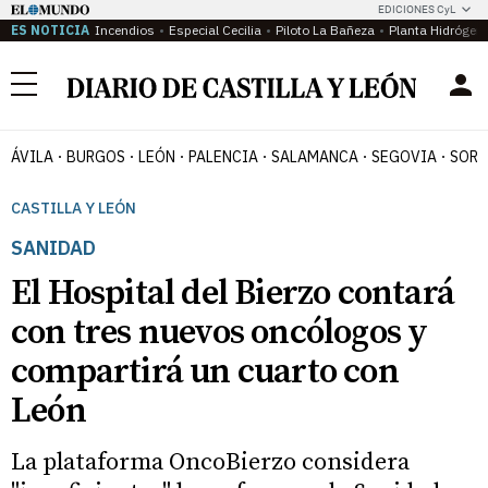
EDICIONES CyL
ES NOTICIA
Incendios
Especial Cecilia
Piloto La Bañeza
Planta Hidrógen
Menú
ÁVILA
BURGOS
LEÓN
PALENCIA
SALAMANCA
SEGOVIA
SORI
CASTILLA Y LEÓN
SANIDAD
El Hospital del Bierzo contará
con tres nuevos oncólogos y
compartirá un cuarto con
León
La plataforma OncoBierzo considera