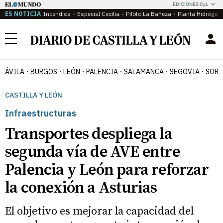
EDICIONES CyL
ES NOTICIA
Incendios
Especial Cecilia
Piloto La Bañeza
Planta Hidrógen
Menú
ÁVILA
BURGOS
LEÓN
PALENCIA
SALAMANCA
SEGOVIA
SORI
CASTILLA Y LEÓN
Infraestructuras
Transportes despliega la
segunda vía de AVE entre
Palencia y León para reforzar
la conexión a Asturias
El objetivo es mejorar la capacidad del