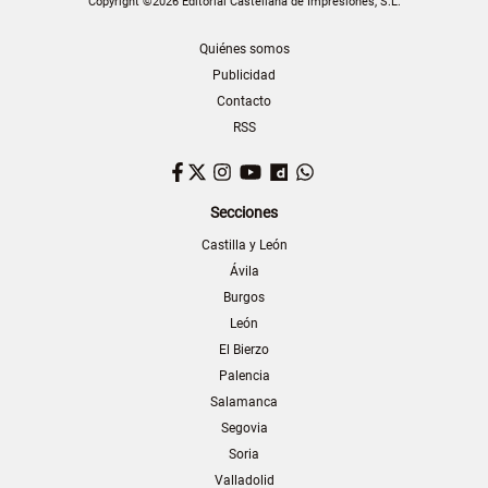
Copyright ©2026 Editorial Castellana de Impresiones, S.L.
Quiénes somos
Publicidad
Contacto
RSS
Facebook
Twitter
Instagram
YouTube
Dailymotion
WhatsApp
Secciones
Castilla y León
Ávila
Burgos
León
El Bierzo
Palencia
Salamanca
Segovia
Soria
Valladolid