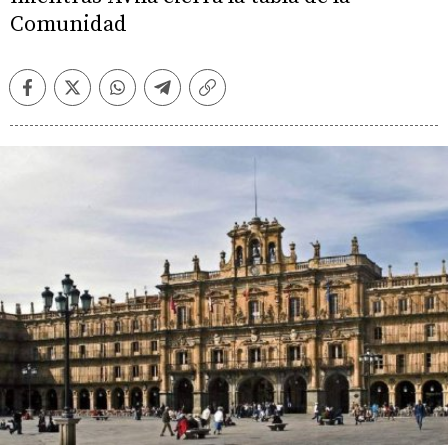
Comunidad
Facebook
Twitter
Whatsapp
Telegram
Copiar
enlace