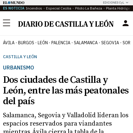
EDICIONES CyL
ES NOTICIA
Incendios
Especial Cecilia
Piloto La Bañeza
Planta Hidrógen
Menú
ÁVILA
BURGOS
LEÓN
PALENCIA
SALAMANCA
SEGOVIA
SORI
CASTILLA Y LEÓN
URBANISMO
Dos ciudades de Castilla y
León, entre las más peatonales
del país
Salamanca, Segovia y Valladolid lideran los
espacios reservados para viandantes
mientras Ávila cierra la tabla de la