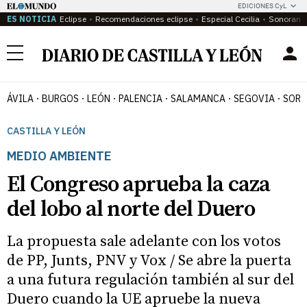
EDICIONES CyL
ES NOTICIA
Eclipse
Recomendaciones eclipse
Especial Cecilia
Sonoram
Menú
ÁVILA
BURGOS
LEÓN
PALENCIA
SALAMANCA
SEGOVIA
SORI
CASTILLA Y LEÓN
MEDIO AMBIENTE
El Congreso aprueba la caza
del lobo al norte del Duero
La propuesta sale adelante con los votos
de PP, Junts, PNV y Vox / Se abre la puerta
a una futura regulación también al sur del
Duero cuando la UE apruebe la nueva